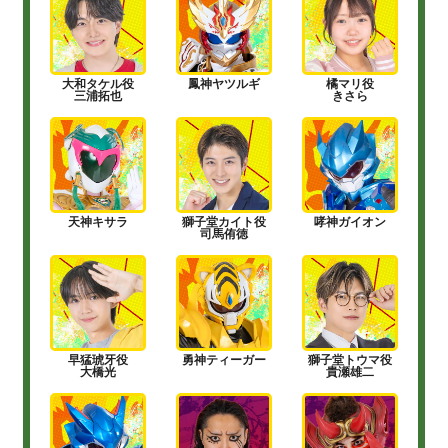
大和タケル役
鳳神ヤツルギ
橘マリ役
三浦拓也
きさら
天神キサラ
獅子堂カイト役
哮神ガイオン
司馬侑徳
早猛琥牙役
勇神ティーガー
獅子堂トウマ役
大橋光
貴瀬雄二