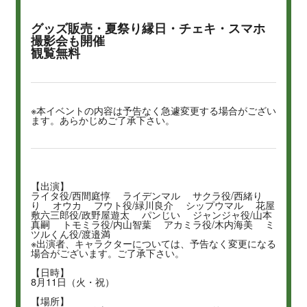
グッズ販売・夏祭り縁日・チェキ・スマホ
撮影会も開催
観覧無料
※本イベントの内容は予告なく急遽変更する場合がござい
ます。あらかじめご了承下さい。
【出演】
ライタ役/西間庭惇 ライデンマル サクラ役/西緒り
り オウカ フウト役/緑川良介 シップウマル 花屋
敷六三郎役/政野屋遊太 パンじい ジャンジャ役/山本
真嗣 トモミラ役/内山智葉 アカミラ役/木内海美 ミ
ツルくん役/渡邉満
※出演者、キャラクターについては、予告なく変更になる
場合がございます。ご了承下さい。
【日時】
8月11日（火・祝）
【場所】