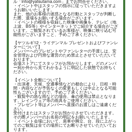
ル「info@yatsutama.com」までお問合せください。
・イベント中はスタッフの指示に従っていただきますよ
うお願いいたします。
また、他のお客様の迷惑となる行動とスタッフが判断し
た際、退場をお願いする場合がございます。
・イベントの模様を収録した映像や画像を、テレビ（地
上波、BS等）やインターネットでご紹介する場合がござ
います。ご観覧されているお客様が、映像に映り込む可
能性がございますこと、予めご了承ください。
【ヤツルギ12・ライデンマル プレゼントおよびファンレ
ターについて】
メンバーへのプレゼントやファンレターの手渡しは、安
全管理および円滑な運営のため禁止とさせていただいて
おります。
会場ストアにてスタッフがお預かりします。どのメンバ
ー宛か外から見てわかるように明記した状態でお持ちく
ださい。
【イベント全般について】
・出演者、天候、交通事情などの都合により、日程・時
間・内容などが予告なくの変更もしくは中止となる可能
性もございますので、予めご了承ください。
・観覧中の急な雨などの場合、傘の使用は禁止となりま
す。レインウェア等の雨具をご使用ください。
・プレゼント等はメンバーへ直接のお渡しはご遠慮くだ
さい。
受付けまたはスタッフがお預かりさせていただきます。
その際メンバーのお名前の明記をお願いいたします。
・イベント会場において、肩車や脚立、台、段に上がっ
てのご観覧は全ての場所にてお断りさせていただいてお
ります。