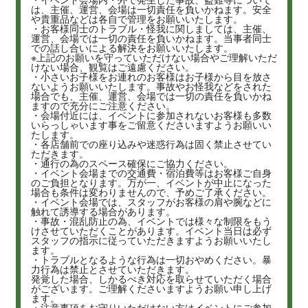
は、主催、運営、会場は一切責任を負いかねます。安全
や貴重品などは各自で管理をお願いいたします。
・お客様同士のトラブル・怪我に関しましては、主催、
運営、会場では一切の責任を負いかねます。当事者同士
での話し合いによる解決をお願いいたします。
※上記のお願いを守っていただけない場合やご理解いただ
けない場合、観覧はご遠慮ください。
・小さいお子様をお連れのお客様はお子様から目を放さ
ないようお願いいたします。事故やお怪我などをされた
場合でも、主催、運営、会場では一切の責任を負いかね
ますので充分にご注意ください。
・会場付近には、イベントに参加されないお客様も多数
いらっしゃいます事をご留意くださいますようお願いい
たします。
・各店舗前での座り込みや迷惑行為は固く禁止させてい
ただきます。
・通行の為のスペース確保にご協力ください。
・イベント会場までの交通費・宿泊費等はお客様ご自身
のご負担となります。万が一、イベントが中止になった
場合も条件は変わりませんので、予めご了承ください。
・イベント会場では、スタッフがお客様の肩や腕などに
触れて誘導する場合があります。
・事故・混乱防止の為、イベントでは様々な制限をもう
けさせていただくことがあります。イベント当日は必ず
スタッフの指示に従っていただきますようお願いいたし
ます。
・トラブルとなるような行為は一切おやめください。暴
力行為は禁止とさせていただきます。
発覚した場合、しかるべき対応を取らせていただく場合
がございます。ご理解くださいますようお願い申し上げ
ます。
・注意事項をお守りいただけない方はイベントにご参加