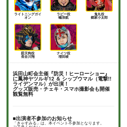
ライトニングガイ
ラビー役
鬼丸役
オン
蟻浪航
郷家小太郎
罰天狗役
ナイツ役
長谷川翔
増田竣
浜田山町会主催『防災！ヒーローショー』
に鳳神ヤツルギ12 ＆ シップウマル（電撃!!
ライデンマル）が出演！
グッズ販売・チェキ・スマホ撮影会も開催
観覧無料
■出演者不参加のお知らせ
「きゃすみる」は、本イベント不参加となります。
ご了承ください。