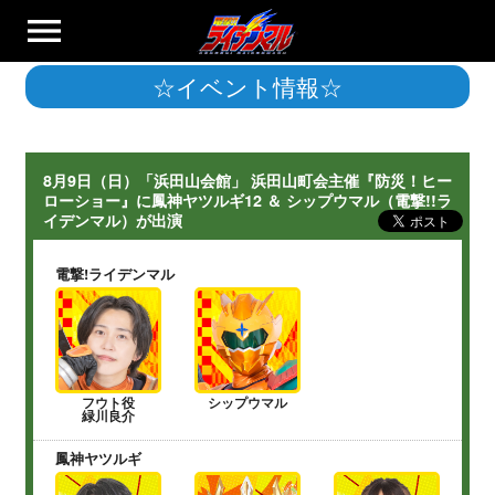
menu
☆イベント情報☆
8月9日（日）「浜田山会館」 浜田山町会主催『防災！ヒー
ローショー』に鳳神ヤツルギ12 ＆ シップウマル（電撃!!ラ
イデンマル）が出演
電撃!ライデンマル
フウト役
シップウマル
緑川良介
鳳神ヤツルギ