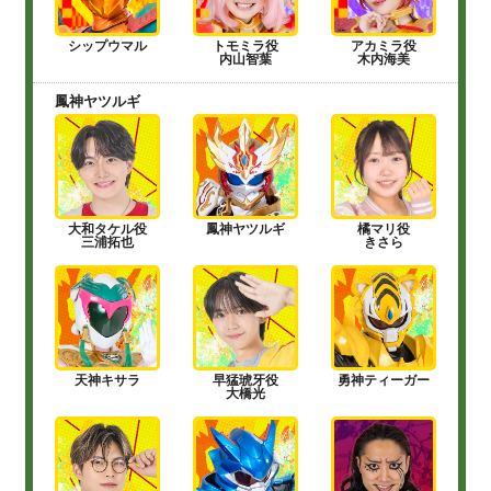
シップウマル
トモミラ役
アカミラ役
内山智葉
木内海美
鳳神ヤツルギ
大和タケル役
鳳神ヤツルギ
橘マリ役
三浦拓也
きさら
天神キサラ
早猛琥牙役
勇神ティーガー
大橋光