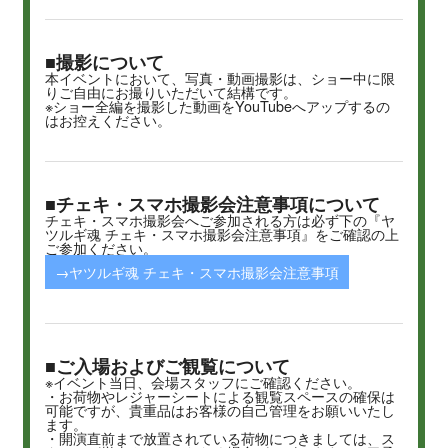
■撮影について
本イベントにおいて、写真・動画撮影は、ショー中に限
りご自由にお撮りいただいて結構です。
※ショー全編を撮影した動画をYouTubeへアップするの
はお控えください。
■チェキ・スマホ撮影会注意事項について
チェキ・スマホ撮影会へご参加される方は必ず下の『ヤ
ツルギ魂 チェキ・スマホ撮影会注意事項』をご確認の上
ご参加ください。
→ヤツルギ魂 チェキ・スマホ撮影会注意事項
■ご入場およびご観覧について
※イベント当日、会場スタッフにご確認ください。
・お荷物やレジャーシートによる観覧スペースの確保は
可能ですが、貴重品はお客様の自己管理をお願いいたし
ます。
・開演直前まで放置されている荷物につきましては、ス