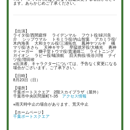
ます。あらかじめご了承ください。
【出演】
ライタ役/西間庭惇 ライデンマル フウト役/緑川良
介 シップウマル トモミラ役/内山智葉 アカミラ役/
木内海美 大和タケル役/三浦拓也 鳳神ヤツルギ 橘
マリ役/きさら 天神キサラ 早猛琥牙役/大橋光 勇神
ティーガー 獅子堂トウマ役/貴瀬雄二 ライトニング
ガイオン ラビー役/蟻浪航 罰天狗役/長谷川翔 ナイ
ツ役/増田竣
※出演者、キャラクターについては、予告なく変更になる
場合がございます。ご了承下さい。
【日時】
8月23日（日）
【場所】
千葉ポートスクエア 2階スカイプラザ（屋外）
千葉市中央区問屋町1-35
アクセス情報
※雨天時中止の場合があります、荒天中止
【ホームページ】
千葉ポートスクエア