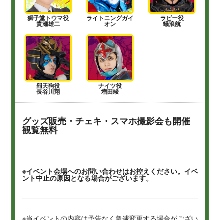
獅子堂トウマ役
ライトニングガイ
ラビー役
貴瀬雄二
オン
蟻浪航
罰天狗役
ナイツ役
長谷川翔
増田竣
グッズ販売・チェキ・スマホ撮影会も開催
観覧無料
※イベント会場へのお問い合わせはお控えください。イベ
ント中止の原因となる場合がございます。
※当イベントの内容は予告なく急遽変更する場合がござい