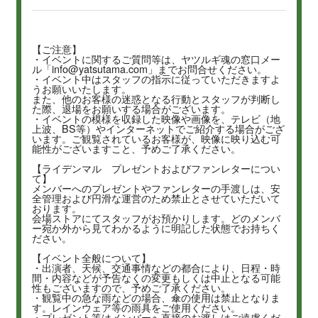
【ご注意】
・イベントに関するご質問等は、ヤツルギ魂の窓口メー
ル「info@yatsutama.com」までお問合せください。
・イベント中はスタッフの指示に従っていただきますよ
うお願いいたします。
また、他のお客様の迷惑となる行動とスタッフが判断し
た際、退場をお願いする場合がございます。
・イベントの模様を収録した映像や画像を、テレビ（地
上波、BS等）やインターネットでご紹介する場合がござ
います。ご観覧されているお客様が、映像に映り込む可
能性がございますこと、予めご了承ください。
【ライデンマル プレゼントおよびファンレターについ
て】
メンバーへのプレゼントやファンレターの手渡しは、安
全管理および円滑な運営のため禁止とさせていただいて
おります。
会場ストアにてスタッフがお預かりします。どのメンバ
ー宛か外から見てわかるように明記した状態でお持ちく
ださい。
【イベント全般について】
・出演者、天候、交通事情などの都合により、日程・時
間・内容などが予告なくの変更もしくは中止となる可能
性もございますので、予めご了承ください。
・観覧中の急な雨などの場合、傘の使用は禁止となりま
す。レインウェア等の雨具をご使用ください。
・プレゼント等はメンバーへ直接のお渡しはご遠慮くだ