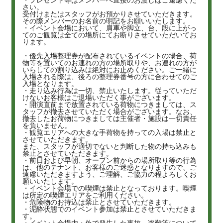
さい。
受付けまたはスタッフがお預かりさせていただきます。
その際メンバーのお名前の明記をお願いいたします。
・イベント会場において、肩車や脚立、台、段に上がっ
てのご観覧は全ての場所にてお断りさせていただいてお
ります。
・優先入場整理券が配布されているイベントの場合、荷
物等を置いてのお連れの方の場所取りや、お連れの方が
いらしての割り込みは絶対にお止めください。ご一緒に
入場される際は、後ろの整理券番号の方に合わせてのご
入場となります。
・走り込み行為は一切、禁止いたします。従っていただ
けないお客様はご退場いただく事がございます。
・開演直前まで放置されている荷物につきましては、ス
タッフが撤去させていただく場合がございます。なお、
撤去したお荷物につきましては主催者・施設は一切責任
を負いません。
・観覧エリアへの大きな手荷物を持っての入場は禁止と
させていただきます。
また、スタッフが適切でないと判断した物の持ち込みも
禁止とさせていただきます。
・前日および早朝、オープン前からの場所取り等の行為
は、他のテナント、お客様のご迷惑となりますので、ご
遠慮いただきますよう、ご理解、ご協力の程よろしくお
願いいたします。
・イベント会場での喫煙は禁止となっております。喫煙
は所定の喫煙エリアをご利用ください。
・危険物のお持込は禁止とさせていただきます。
・泥酔状態でのイベント参加は禁止とさせていただきま
す。
・イベント会場内・外で発生した事故、盗難等について