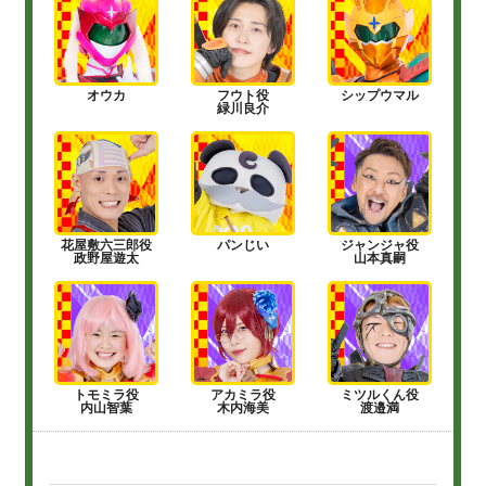
オウカ
フウト役
シップウマル
緑川良介
花屋敷六三郎役
パンじい
ジャンジャ役
政野屋遊太
山本真嗣
トモミラ役
アカミラ役
ミツルくん役
内山智葉
木内海美
渡邉満