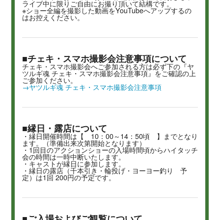
ライブ中に限りご自由にお撮り頂いて結構です。
※ショー全編を撮影した動画をYouTubeへアップするの
はお控えください。
■チェキ・スマホ撮影会注意事項について
チェキ・スマホ撮影会へご参加される方は必ず下の『ヤ
ツルギ魂 チェキ・スマホ撮影会注意事項』をご確認の上
ご参加ください。
→ヤツルギ魂 チェキ・スマホ撮影会注意事項
■縁日・露店について
・縁日開催時間は【 10：00～14：50頃 】までとなり
ます。（準備出来次第開始となります）
・1回目のアクションショーの入場時間頃からハイタッチ
会の時間は一時中断いたします。
・キャストが縁日に参加します。
・縁日の露店（千本引き・輪投げ・ヨーヨー釣り 予
定）は1回 200円の予定です。
■ご入場およびご観覧について