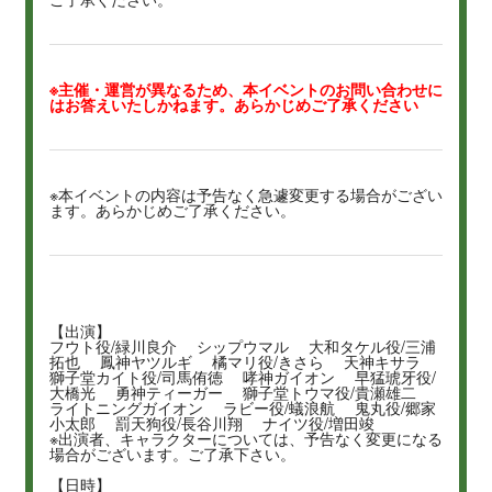
※主催・運営が異なるため、本イベントのお問い合わせに
はお答えいたしかねます。あらかじめご了承ください
※本イベントの内容は予告なく急遽変更する場合がござい
ます。あらかじめご了承ください。
【出演】
フウト役/緑川良介 シップウマル 大和タケル役/三浦
拓也 鳳神ヤツルギ 橘マリ役/きさら 天神キサラ
獅子堂カイト役/司馬侑徳 哮神ガイオン 早猛琥牙役/
大橋光 勇神ティーガー 獅子堂トウマ役/貴瀬雄二
ライトニングガイオン ラビー役/蟻浪航 鬼丸役/郷家
小太郎 罰天狗役/長谷川翔 ナイツ役/増田竣
※出演者、キャラクターについては、予告なく変更になる
場合がございます。ご了承下さい。
【日時】