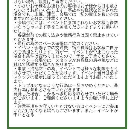
けない場合、観覧はご遠慮ください。
・小さいお子様をお連れのお客様はお子様から目を放さ
ないようお願いいたします。事故やお怪我などをされた
場合でも、主催、運営、会場では一切の責任を負いかね
ますので充分にご注意ください。
・会場付近には、イベントに参加されないお客様も多数
いらっしゃいます事をご留意くださいますようお願いい
たします。
・各店舗前での座り込みや迷惑行為は固く禁止させてい
ただきます。
・通行の為のスペース確保にご協力ください。
・イベント会場までの交通費・宿泊費等はお客様ご自身
のご負担となります。万が一、イベントが中止になった
場合も条件は変わりませんので、予めご了承ください。
・イベント会場では、スタッフがお客様の肩や腕などに
触れて誘導する場合があります。
・事故・混乱防止の為、イベントでは様々な制限をもう
けさせていただくことがあります。イベント当日は必ず
スタッフの指示に従っていただきますようお願いいたし
ます。
・トラブルとなるような行為は一切おやめください。暴
力行為は禁止とさせていただきます。
発覚した場合、しかるべき対応を取らせていただく場合
がございます。ご理解くださいますようお願い申し上げ
ます。
・注意事項をお守りいただけない方はイベントにご参加
いただけなくなる場合もございます。また、イベントが
中止となる