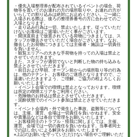
・優先入場整理券が配布されているイベントの場合、荷
物等を置いてのお連れの方の場所取りや、お連れの方が
いらしての割り込みは絶対にお止めください。ご一緒に
入場される際は、後ろの整理券番号の方に合わせてのご
入場となります。
・走り込み行為は一切、禁止いたします。従っていただ
けないお客様はご退場いただく事がございます。
・開演直前まで放置されている荷物につきましては、ス
タッフが撤去させていただく場合がございます。なお、
撤去したお荷物につきましては主催者・施設は一切責任
を負いません。
・観覧エリアへの大きな手荷物を持っての入場は禁止と
させていただきます。
また、スタッフが適切でないと判断した物の持ち込みも
禁止とさせていただきます。
・前日および早朝、オープン前からの場所取り等の行為
は、他のテナント、お客様のご迷惑となりますので、ご
遠慮いただきますよう、ご理解、ご協力の程よろしくお
願いいたします。
・イベント会場での喫煙は禁止となっております。喫煙
は所定の喫煙エリアをご利用ください。
・危険物のお持込は禁止とさせていただきます。
・泥酔状態でのイベント参加は禁止とさせていただきま
す。
・イベント会場内・外で発生した事故、盗難等について
は、主催、運営、会場は一切責任を負いかねます。安全
や貴重品などは各自で管理をお願いいたします。
・お客様同士のトラブル・怪我に関しましては、主催、
運営、会場では一切の責任を負いかねます。当事者同士
での話し合いによる解決をお願いいたします。
※上記のお願いを守っていただけない場合やご理解いただ