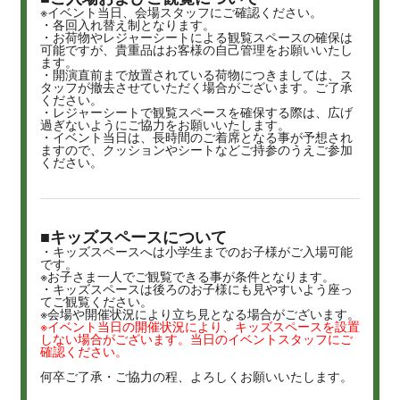
※イベント当日、会場スタッフにご確認ください。
・各回入れ替え制となります。
・お荷物やレジャーシートによる観覧スペースの確保は
可能ですが、貴重品はお客様の自己管理をお願いいたし
ます。
・開演直前まで放置されている荷物につきましては、ス
タッフが撤去させていただく場合がございます。ご了承
ください。
・レジャーシートで観覧スペースを確保する際は、広げ
過ぎないようにご協力をお願いいたします。
・イベント当日は、長時間のご着席となる事が予想され
ますので、クッションやシートなどご持参のうえご参加
ください。
■キッズスペースについて
・キッズスペースへは小学生までのお子様がご入場可能
です。
※お子さま一人でご観覧できる事が条件となります。
・キッズスペースは後ろのお子様にも見やすいよう座っ
てご観覧ください。
※会場や開催状況により立ち見となる場合がございます。
※イベント当日の開催状況により、キッズスペースを設置
しない場合がございます。当日のイベントスタッフにご
確認ください。
何卒ご了承・ご協力の程、よろしくお願いいたします。